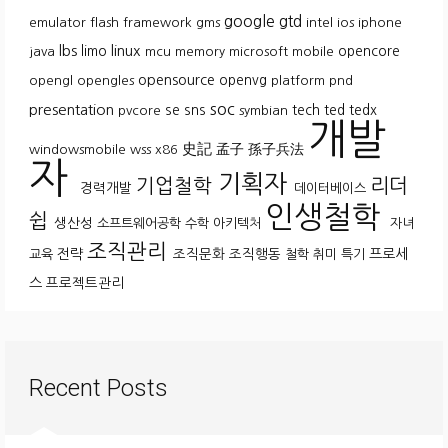
google
gtd
emulator
flash
framework
gms
intel
ios
iphone
lbs
linux
limo
opencore
java
mcu
memory
microsoft
mobile
opensource
openvg
opengl
opengles
platform
pnd
soc
presentation
se
sns
tech
ted
tedx
pvcore
symbian
개발
史記
孟子
孫子兵法
windowsmobile
wss
x86
자
기획자
기업철학
리더
경력개발
데이터베이스
인생철학
쉽
생산성
소프트웨어공학
수학
아키텍처
자녀
조직관리
전략
조직문화
조직행동
프로세
교육
철학
취미
특기
스
프로젝트관리
Recent Posts