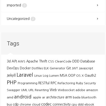
Imported
3
Uncategorized
2
Tags
API
3d
Apache Thrift
DDD
Database
AWS
CSS
CleanCode
Git
DevOps
Docker
Dotfiles
ELK
Generator
JWT
Javascript
Laravel
Jekyll
MSA
OOP
Oauth2
Linux
Log
Lumen
OS X
PHP
RESTful
RPC
Programming
Refactoring
Ruby
Security
Web
Swagger
UML
URL Rewriting
Websocket
adobe
amazon
android
arm
architecture
amd
apple
ar
bada
bluetooth
codec
cdp
connectivity
bus
chrome
cloud
cpu
ddd
ebook