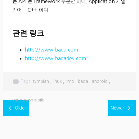
는 API 는 Framework 부분만 이다. Application 개발
언어는 C++ 이다.
관련 링크
http://www.bada.com
http://www.badadev.com
label
Tags:
symbian
,
linux
,
limo
,
bada
,
android
,
windowsmobile
navigate_before
navigate_next
Older
Newer