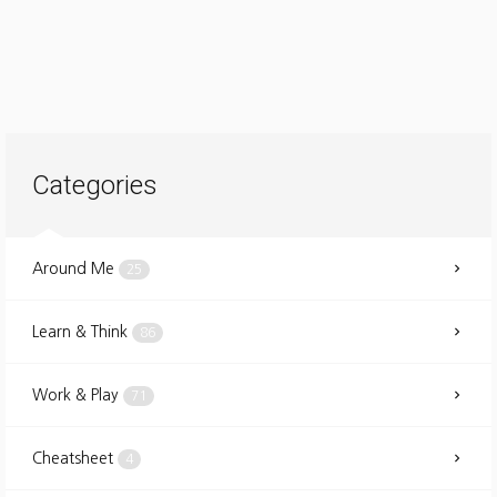
Categories
Around Me
25
Learn & Think
86
Work & Play
71
Cheatsheet
4