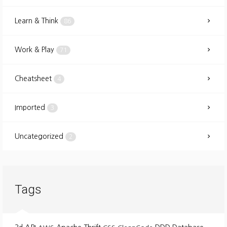
Learn & Think
86
Work & Play
71
Cheatsheet
4
Imported
3
Uncategorized
2
Tags