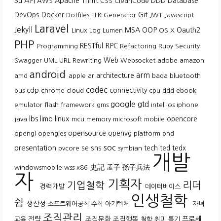
API
3d
Apache Thrift
DDD
Database
AWS
CSS
CleanCode
Git
DevOps
Docker
Dotfiles
ELK
Generator
JWT
Javascript
Laravel
Jekyll
MSA
OOP
Oauth2
Linux
Log
Lumen
OS X
PHP
RESTful
RPC
Programming
Refactoring
Ruby
Security
Web
Swagger
UML
URL Rewriting
Websocket
adobe
amazon
android
arm
architecture
amd
apple
ar
bada
bluetooth
codec
cdp
connectivity
bus
chrome
cloud
cpu
ddd
ebook
google
gtd
emulator
flash
framework
gms
intel
ios
iphone
lbs
linux
limo
opencore
java
mcu
memory
microsoft
mobile
opensource
openvg
opengl
opengles
platform
pnd
soc
presentation
se
sns
tech
ted
tedx
pvcore
symbian
개발
史記
孟子
孫子兵法
windowsmobile
wss
x86
자
기획자
기업철학
리더
경력개발
데이터베이스
인생철학
쉽
생산성
소프트웨어공학
수학
아키텍처
자녀
조직관리
전략
조직문화
조직행동
프로세
교육
철학
취미
특기