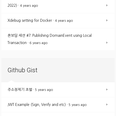
2022)
·
4 years ago
Xdebug setting for Docker
·
4 years ago
온보딩 세션 #7: Publishing DomainEvent using Local
Transaction
·
6 years ago
Github Gist
주소정제기 초벌
·
5 years ago
JWT Example (Sign, Verify and etc)
·
5 years ago