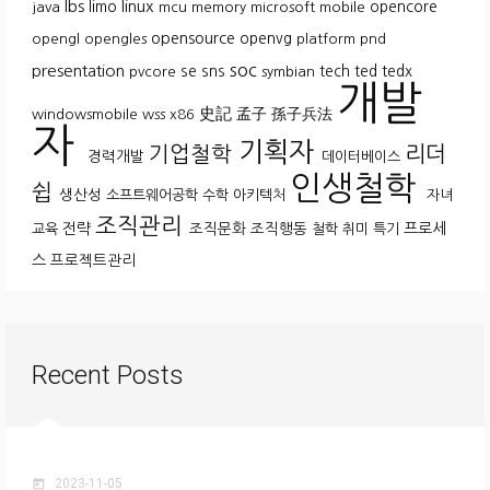
lbs
linux
limo
opencore
java
mcu
memory
microsoft
mobile
opensource
openvg
opengl
opengles
platform
pnd
soc
presentation
se
sns
tech
ted
tedx
pvcore
symbian
개발
史記
孟子
孫子兵法
windowsmobile
wss
x86
자
기획자
기업철학
리더
경력개발
데이터베이스
인생철학
쉽
생산성
소프트웨어공학
수학
아키텍처
자녀
조직관리
전략
조직문화
조직행동
프로세
교육
철학
취미
특기
스
프로젝트관리
Recent Posts
2023-11-05
today