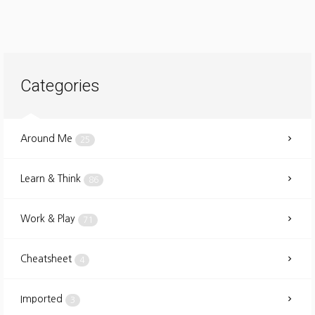
Categories
Around Me
25
Learn & Think
86
Work & Play
71
Cheatsheet
4
Imported
3