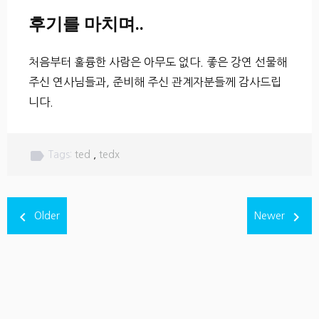
후기를 마치며..
처음부터 훌륭한 사람은 아무도 없다. 좋은 강연 선물해
주신 연사님들과, 준비해 주신 관계자분들께 감사드립
니다.
label
Tags:
ted
,
tedx
navigate_before
navigate_next
Older
Newer