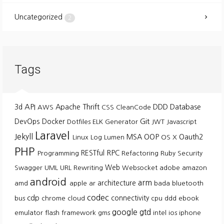
Uncategorized
2
Tags
API
3d
Apache Thrift
DDD
Database
AWS
CSS
CleanCode
Git
DevOps
Docker
Dotfiles
ELK
Generator
JWT
Javascript
Laravel
Jekyll
MSA
OOP
Oauth2
Linux
Log
Lumen
OS X
PHP
RESTful
RPC
Programming
Refactoring
Ruby
Security
Web
Swagger
UML
URL Rewriting
Websocket
adobe
amazon
android
arm
architecture
amd
apple
ar
bada
bluetooth
codec
cdp
connectivity
bus
chrome
cloud
cpu
ddd
ebook
google
gtd
emulator
flash
framework
gms
intel
ios
iphone