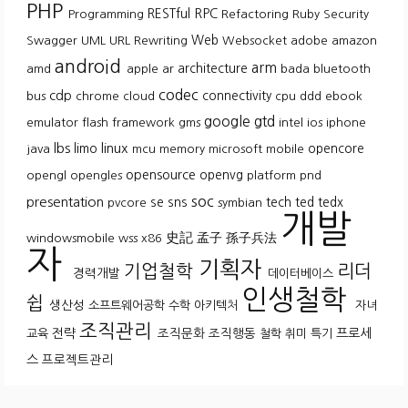
PHP
RESTful
RPC
Programming
Refactoring
Ruby
Security
Web
Swagger
UML
URL Rewriting
Websocket
adobe
amazon
android
arm
architecture
amd
apple
ar
bada
bluetooth
codec
cdp
connectivity
bus
chrome
cloud
cpu
ddd
ebook
google
gtd
emulator
flash
framework
gms
intel
ios
iphone
lbs
linux
limo
opencore
java
mcu
memory
microsoft
mobile
opensource
openvg
opengl
opengles
platform
pnd
soc
presentation
se
sns
tech
ted
tedx
pvcore
symbian
개발
史記
孟子
孫子兵法
windowsmobile
wss
x86
자
기획자
기업철학
리더
경력개발
데이터베이스
인생철학
쉽
생산성
소프트웨어공학
수학
아키텍처
자녀
조직관리
전략
조직문화
조직행동
프로세
교육
철학
취미
특기
스
프로젝트관리