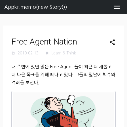
Appkr.memo(new Story())
Navig
Free Agent Nation
share
2010-02-13
Learn & Think
today
turned_in
내 주변에 있던 많은 Free Agent 들이 최근 더 새롭고
더 나은 목표를 위해 떠나고 있다. 그들의 앞날에 박수와
격려를 보낸다.