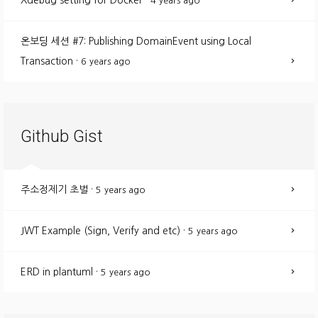
Xdebug setting for Docker
·
4 years ago
온보딩 세션 #7: Publishing DomainEvent using Local
Transaction
·
6 years ago
Github Gist
주소정제기 초벌
·
5 years ago
JWT Example (Sign, Verify and etc)
·
5 years ago
ERD in plantuml
·
5 years ago