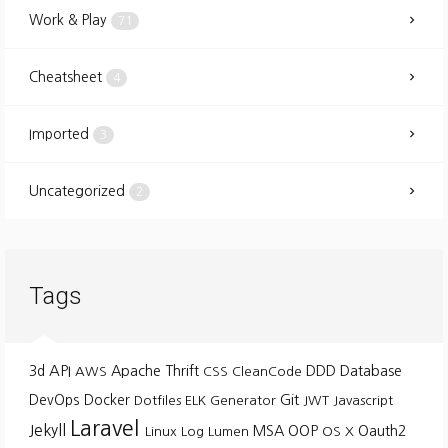
Work & Play
71
Cheatsheet
4
Imported
3
Uncategorized
2
Tags
API
3d
Apache Thrift
DDD
Database
AWS
CSS
CleanCode
Git
DevOps
Docker
Dotfiles
ELK
Generator
JWT
Javascript
Laravel
Jekyll
MSA
OOP
Oauth2
Linux
Log
Lumen
OS X