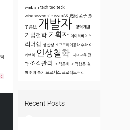
tech
ted
tedx
symbian
史記
孟子
孫
windowsmobile
wss
x86
개발자
子兵法
경력개발
기획자
기업철학
데이터베이스
리더쉽
생산성
소프트웨어공학
수학
아
인생철학
전
키텍처
자녀교육
 덕
조직관리
략
조직문화
조직행동
철
프로세스
프로젝트관리
학
취미
특기
ic
Recent Posts