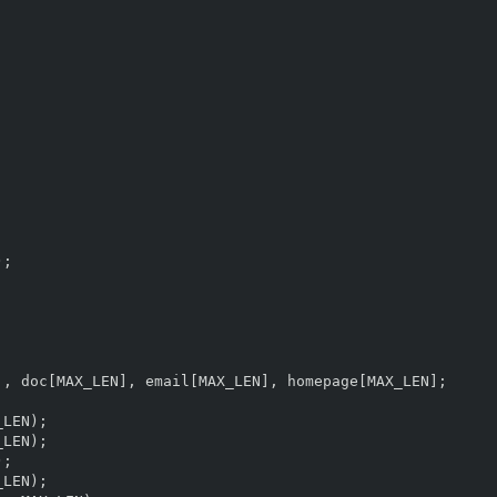
);
],
doc
[
MAX_LEN
],
email
[
MAX_LEN
],
homepage
[
MAX_LEN
];
_LEN
);
_LEN
);
);
_LEN
);