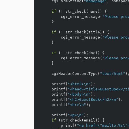
cgiFormString
(
"homepage"
,
homepag
if
(
!
str_check
(
name
))
{
cgi_error_message
(
"Please pro
}
if
(
!
str_check
(
title
))
{
cgi_error_message
(
"Please pro
}
if
(
!
str_check
(
doc
))
{
cgi_error_message
(
"Please pro
}
cgiHeaderContentType
(
"text/html"
)
printf
(
"<html>
\n
"
);
printf
(
"<head><title>GuestBook</t
printf
(
"<body>
\n
"
);
printf
(
"<h2>GuestBook</h2>
\n
"
);
printf
(
"<hr>
\n
"
);
printf
(
"<p>
\n
"
);
if
(
str_check
(
email
))
{
printf
(
"<a href=
\"
mailto:%s
\"