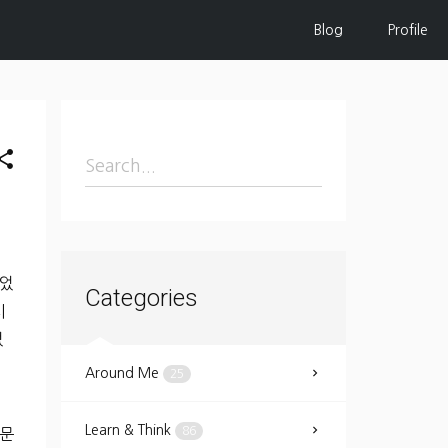
Blog
Profile
hare
했었
Categories
시
었
Around Me
25
Learn & Think
86
 문