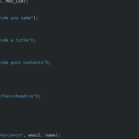
e
,
MAX_LEN
);
vide you name"
);
vide a title"
);
vide post contents"
);
;
itle></head>
\n
"
);
>%s</a>
\n
"
,
email
,
name
);