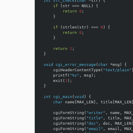
int
str_check
(
char
*
str
)
{
if
(
str
===
NULL
)
{
return
0
;
}
if
(
strlen
(
str
)
===
0
)
{
return
0
;
}
return
1
;
}
void
cgi_error_message
(
char
*
msg
)
{
cgiHeaderContentType
(
"text/plain"
printf
(
"%s"
,
msg
);
exit
(
1
);
}
int
cgi_main
(
void
)
{
char
name
[
MAX_LEN
],
title
[
MAX_LEN
cgiFormString
(
"writer"
,
name
,
MAX
cgiFormString
(
"title"
,
title
,
MAX
cgiFormString
(
"doc"
,
doc
,
MAX_LEN
cgiFormString
(
"email"
,
email
,
MAX