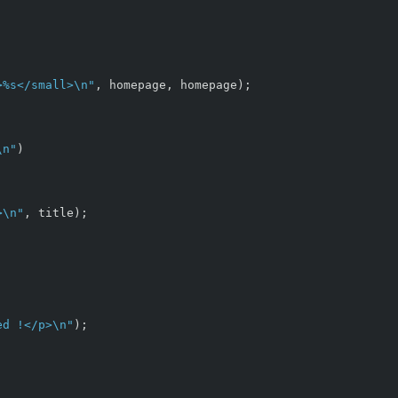
>%s</small>
\n
"
,
homepage
,
homepage
);
\n
"
)
>
\n
"
,
title
);
ed !</p>
\n
"
);