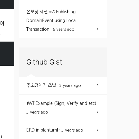
온보딩 세션 #7: Publishing
DomainEvent using Local
여
Transaction
·
6 years ago
.
Github Gist
주소정제기 초벌
·
5 years ago
JWT Example (Sign, Verify and etc)
·
5 years ago
ERD in plantuml
·
5 years ago
n