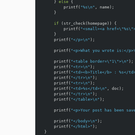
}
else
{
printf
(
"%s
\n
"
,
name
);
}
if
(
str_check
(
homepage
))
{
printf
(
"<small><a href=
\"
%s
\"
}
printf
(
"</p>
\n
"
);
printf
(
"<p>What you wrote is:</p>
printf
(
"<table border=
\"
1
\"
>
\n
"
);
printf
(
"<tr>
\n
"
);
printf
(
"<td><b>Title</b> : %s</td
printf
(
"</tr>
\n
"
);
printf
(
"<tr>
\n
"
);
printf
(
"<td>%s</td>
\n
"
,
doc
);
printf
(
"</tr>
\n
"
);
printf
(
"</table>
\n
"
);
printf
(
"<p>Your post has been sav
printf
(
"</body>
\n
"
);
printf
(
"</html>"
);
}