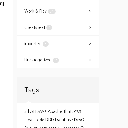
 대
Work & Play
71
Cheatsheet
4
Imported
3
Uncategorized
2
Tags
API
3d
Apache Thrift
AWS
CSS
DDD
Database
DevOps
CleanCode
Git