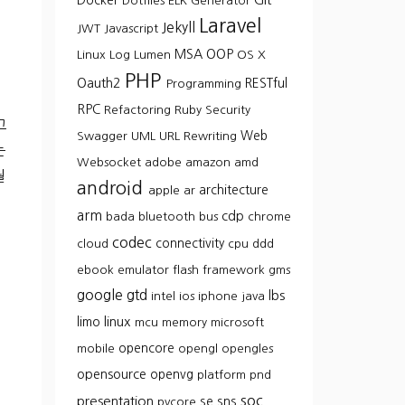
Docker
Dotfiles
ELK
Generator
Laravel
Jekyll
JWT
Javascript
MSA
OOP
Linux
Log
Lumen
OS X
PHP
Oauth2
RESTful
Programming
RPC
Refactoring
Ruby
Security
고
Web
Swagger
UML
URL Rewriting
는
Websocket
adobe
amazon
amd
월
android
architecture
apple
ar
arm
cdp
bada
bluetooth
bus
chrome
codec
connectivity
cloud
cpu
ddd
ebook
emulator
flash
framework
gms
google
gtd
lbs
intel
ios
iphone
java
linux
limo
mcu
memory
microsoft
opencore
mobile
opengl
opengles
opensource
openvg
platform
pnd
soc
presentation
se
sns
pvcore