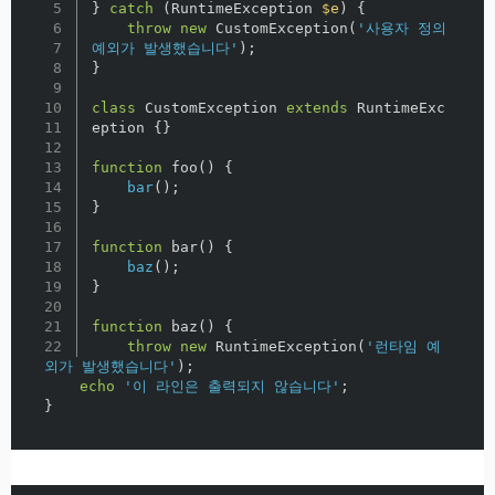
5

}
catch
(
RuntimeException
$e
)
{
6

throw
new
CustomException
(
'사용자 정의 
7

예외가 발생했습니다'
);
8

}
9

10

class
CustomException
extends
RuntimeExc
11

eption
{}
12

13

function
foo
()
{
14

bar
();
15

}
16

17

function
bar
()
{
18

baz
();
19

}
20

21

function
baz
()
{
throw
new
RuntimeException
(
'런타임 예
외가 발생했습니다'
);
echo
'이 라인은 출력되지 않습니다'
;
}