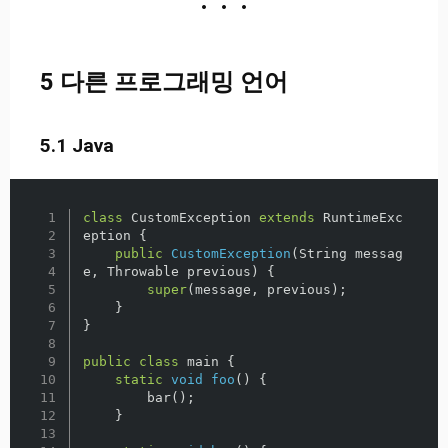
• • •
5 다른 프로그래밍 언어
5.1 Java
1

class
CustomException
extends
RuntimeExc
2

eption
{
3

public
CustomException
(
String
messag
4

e
,
Throwable
previous
)
{
5

super
(
message
,
previous
);
6

}
7

}
8

9

public
class
main
{
10

static
void
foo
()
{
11

bar
();
12

}
13
