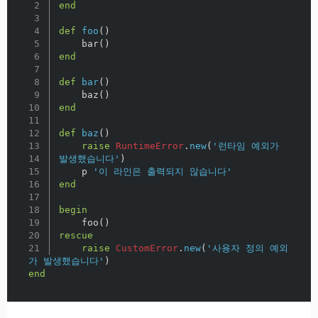
2

end
3

4

def
foo
()
5

bar
()
6

end
7

8

def
bar
()
9

baz
()
10

end
11

12

def
baz
()
13

raise
RuntimeError
.
new
(
'런타임 예외가 
14

발생했습니다'
)
15

p
'이 라인은 출력되지 않습니다'
16

end
17

18

begin
19

foo
()
20

rescue
raise
CustomError
.
new
(
'사용자 정의 예외
가 발생했습니다'
)
end