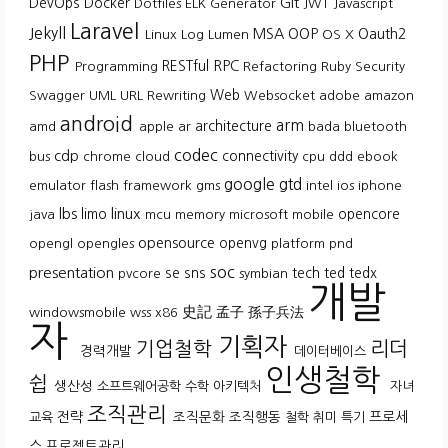
Git
DevOps
Docker
Dotfiles
ELK
Generator
JWT
Javascript
Laravel
Jekyll
MSA
OOP
Oauth2
Linux
Log
Lumen
OS X
PHP
RESTful
RPC
Programming
Refactoring
Ruby
Security
Web
Swagger
UML
URL Rewriting
Websocket
adobe
amazon
android
arm
architecture
amd
apple
ar
bada
bluetooth
codec
cdp
connectivity
bus
chrome
cloud
cpu
ddd
ebook
google
gtd
emulator
flash
framework
gms
intel
ios
iphone
lbs
linux
limo
opencore
java
mcu
memory
microsoft
mobile
opensource
openvg
opengl
opengles
platform
pnd
soc
presentation
se
sns
tech
ted
tedx
pvcore
symbian
개발
史記
孟子
孫子兵法
windowsmobile
wss
x86
자
기획자
기업철학
리더
경력개발
데이터베이스
인생철학
쉽
생산성
소프트웨어공학
수학
아키텍처
자녀
조직관리
전략
조직문화
조직행동
프로세
교육
철학
취미
특기
스
프로젝트관리