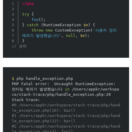
1

<?php
2

3

try
{
4

foo
();
5

}
catch
(
RuntimeException
$e
)
{
6

throw
new
CustomException
(
'사용자 정의 
7

예외가 발생했습니다'
,
null
,
$e
);
}
// 생략
$ 
php handle_exception.php

PHP Fatal error:  Uncaught RuntimeException: 
런타임 예외가 발생했습니다 
in
 /Users/appkr/workspa
ce/stack-trace/php/handle_exception.php:20

#0 /Users/appkr/workspace/stack-trace/php/hand
le_exception.php(16): baz()
#1 /Users/appkr/workspace/stack-trace/php/hand
le_exception.php(12): bar()
#2 /Users/appkr/workspace/stack-trace/php/hand
le_exception.php(4): foo()