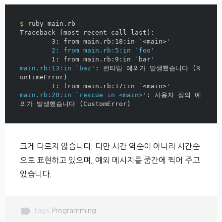
$ 
ruby main.rb

Traceback 
(
most recent call last
)
:

  	3: from main.rb:18:in 
`
<main>
'

  	2: from main.rb:5:in `foo'
  	1: from main.rb:9:in 
`
bar
'

main.rb:13:in `baz'
: 런타임 예외가 발생했습니다 
(
R
untimeError
)
  	1: from main.rb:17:in 
`
<main>
'

main.rb:20:in `rescue in <main>'
: 사용자 정의 예
외가 발생했습니다 
(
CustomError
)
크게 다르지 않습니다. 다만 시간 역순이 아니라 시간순
으로 표현하고 있으며, 예외 메시지를 중간에 찍어 주고
있습니다.
label
Tags:
Programming