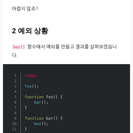
어렵지 않죠?
2 예외 상황
함수에서 예외를 만들고 결과를 살펴보겠습니
baz()
다.
1

<?php
2

3

foo
();
4

5

function
foo
()
{
6

bar
();
7

}
8

9

function
bar
()
{
10

baz
();
11

}