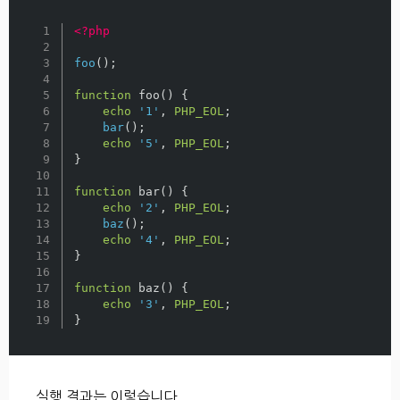
1

<?php
2

3

foo
();
4

5

function
foo
()
{
6

echo
'1'
,
PHP_EOL
;
7

bar
();
8

echo
'5'
,
PHP_EOL
;
9

}
10

11

function
bar
()
{
12

echo
'2'
,
PHP_EOL
;
13

baz
();
14

echo
'4'
,
PHP_EOL
;
15

}
16

17

function
baz
()
{
18

echo
'3'
,
PHP_EOL
;
}
실행 결과는 이렇습니다.