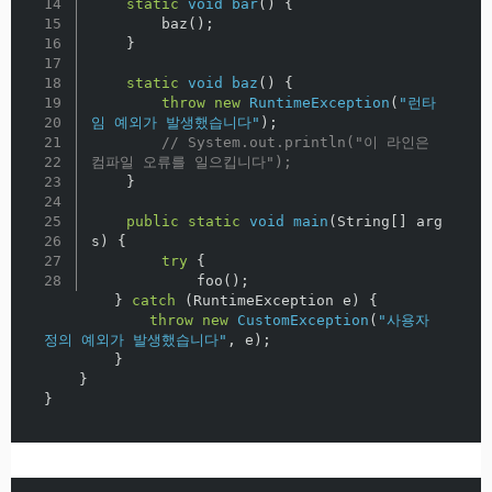
14

static
void
bar
()
{
15

baz
();
16

}
17

18

static
void
baz
()
{
19

throw
new
RuntimeException
(
"런타
20

임 예외가 발생했습니다"
);
21

// System.out.println("이 라인은 
22

컴파일 오류를 일으킵니다");
23

}
24

25

public
static
void
main
(
String
[]
arg
26

s
)
{
27

try
{
foo
();
}
catch
(
RuntimeException
e
)
{
throw
new
CustomException
(
"사용자 
정의 예외가 발생했습니다"
,
e
);
}
}
}