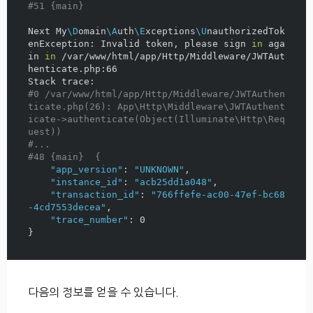
#51 {main}
Next My
\D
omain
\A
uth
\E
xceptions
\U
nauthorizedTok
enException: Invalid token, please sign 
in 
aga
in 
in
 /var/www/html/app/Http/Middleware/JWTAut
henticate.php:66

#0 /var/www/html/app/Http/Middleware/JWTAuthen
ticate.php(26): App\Http\Middleware\JWTAuthent
icate->authenticate(Object(Illuminate\Http\Req
uest))
#...
#48 {main}  {
"app_version"
: 
"UNKNOWN"
,

"instance_id"
: 
"acb25dd1a048"
,

"transaction_id"
: 
"766ffefe-ac00-47ef-bc68
-4cd7553decea"
,

"trace_number"
}
다음의 정보를 얻을 수 있습니다.