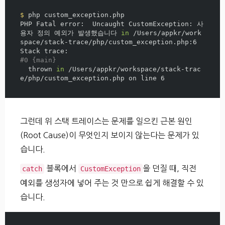
$ 
php custom_exception.php

PHP Fatal error:  Uncaught CustomException: 사
용자 정의 예외가 발생했습니다 
in
 /Users/appkr/work
space/stack-trace/php/custom_exception.php:6

#0 {main}
  thrown 
in
 /Users/appkr/workspace/stack-trac
그런데 위 스택 트레이스는 문제를 일으킨 근본 원인
(Root Cause)이 무엇인지 보이지 않는다는 문제가 있
습니다.
블록에서
을 던질 때, 직전
catch
CustomException
예외를 생성자에 넣어 주는 것 만으로 쉽게 해결할 수 있
습니다.