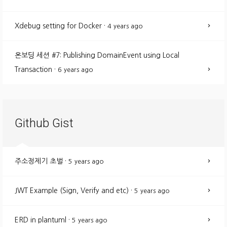
Xdebug setting for Docker
·
4 years ago
온보딩 세션 #7: Publishing DomainEvent using Local
Transaction
·
6 years ago
Github Gist
주소정제기 초벌
·
5 years ago
JWT Example (Sign, Verify and etc)
·
5 years ago
ERD in plantuml
·
5 years ago