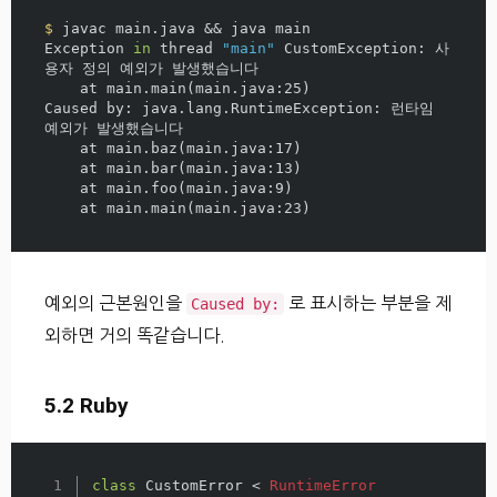
$ 
javac main.java 
&&
 java main

Exception 
in 
thread 
"main"
 CustomException: 사
용자 정의 예외가 발생했습니다

    at main.main
(
main.java:25
)
Caused by: java.lang.RuntimeException: 런타임 
예외가 발생했습니다

    at main.baz
(
main.java:17
)
    at main.bar
(
main.java:13
)
    at main.foo
(
main.java:9
)
    at main.main
(
main.java:23
)
예외의 근본원인을
로 표시하는 부분을 제
Caused by:
외하면 거의 똑같습니다.
5.2 Ruby
1

class
CustomError
<
RuntimeError