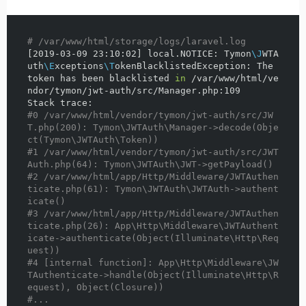
# /var/www/html/storage/logs/laravel.log
[
2019-03-09 23:10:02] local.NOTICE: Tymon
\J
WTA
uth
\E
xceptions
\T
okenBlacklistedException: The 
token has been blacklisted 
in
 /var/www/html/ve
ndor/tymon/jwt-auth/src/Manager.php:109

#0 /var/www/html/vendor/tymon/jwt-auth/src/JW
T.php(200): Tymon\JWTAuth\Manager->decode(Obje
ct(Tymon\JWTAuth\Token))
#1 /var/www/html/vendor/tymon/jwt-auth/src/JWT
Auth.php(64): Tymon\JWTAuth\JWT->getPayload()
#2 /var/www/html/app/Http/Middleware/JWTAuthen
ticate.php(61): Tymon\JWTAuth\JWTAuth->authent
icate()
#3 /var/www/html/app/Http/Middleware/JWTAuthen
ticate.php(26): App\Http\Middleware\JWTAuthent
icate->authenticate(Object(Illuminate\Http\Req
uest))
#4 [internal function]: App\Http\Middleware\JW
TAuthenticate->handle(Object(Illuminate\Http\R
equest), Object(Closure))
#...