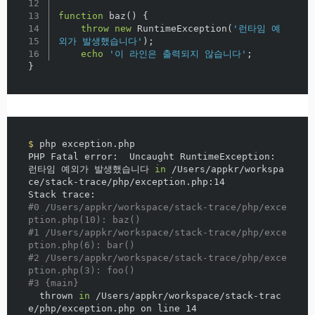
12

13

function
baz
()
{
14

throw
new
RuntimeException
(
'런타임 예
15

외가 발생했습니다'
);
echo
'이 라인은 출력되지 않습니다'
;
}
$ 
php exception.php

PHP Fatal error:  Uncaught RuntimeException: 
런타임 예외가 발생했습니다 
in
 /Users/appkr/workspa
ce/stack-trace/php/exception.php:14

#0 /Users/appkr/workspace/stack-trace/php/exce
ption.php(10): baz()
#1 /Users/appkr/workspace/stack-trace/php/exce
ption.php(6): bar()
#2 /Users/appkr/workspace/stack-trace/php/exce
ption.php(3): foo()
#3 {main}
  thrown 
in
 /Users/appkr/workspace/stack-trac