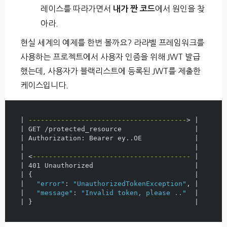
레이스를 따라가면서
에서 원인을 찾
내가 짠 코드
아라.
현실 세계의 예제를 한번 볼까요? 라라벨 프레임워크를
사용하는 프로젝트에서 사용자 인증을 위해 JWT 발급
했는데, 사용자가 블랙리스트에 등록된 JWT를 제출한
케이스입니다.
| 
---------------------------------------
>
 |

| GET /protected_resource                  |

| Authorization: Bearer ey..OE             |

|                                          |

| <
---------------------------------------
 |

| 401 Unauthorized                         |

| 
{
                                        |

|   
"error"
: 
"UnauthorizedTokenException"
, |

|   
"message"
: 
"Invalid token, please .."
  |

| 
}