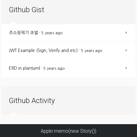
Github Gist
주소정제기 초벌
·
5 years ago
JWT Example (Sign, Verify and etc)
·
5 years ago
ERD in plantuml
·
5 years ago
Github Activity
Appkr.memo(new Story())