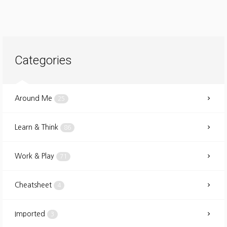
Categories
Around Me
25
Learn & Think
86
Work & Play
71
Cheatsheet
4
Imported
3