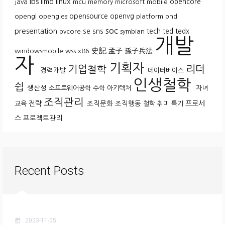
lbs
linux
limo
opencore
java
mcu
memory
microsoft
mobile
opensource
openvg
opengl
opengles
platform
pnd
soc
presentation
se
sns
tech
ted
tedx
pvcore
symbian
개발
史記
孟子
孫子兵法
windowsmobile
wss
x86
자
기획자
기업철학
리더
경력개발
데이터베이스
인생철학
쉽
생산성
소프트웨어공학
수학
아키텍처
자녀
조직관리
전략
조직문화
조직행동
프로세
교육
철학
취미
특기
스
프로젝트관리
Recent Posts
2023-11-05
today