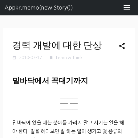
Appkr.memo(new Story())
Navig
경력 개발에 대한 단상
share
2010-07-17
Learn & Think
today
turned_in
밑바닥에서 꼭대기까지
───┬───

───│───

밑바닥에 있을 때는 분야를 가리지 말고 시키는 일을 해
야 한다. 일을 하다보면 잘 하는 일이 생기고 몇 종류의