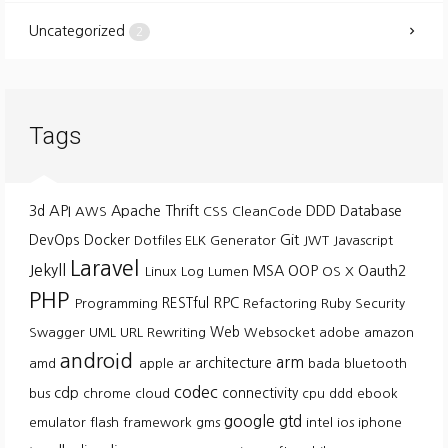
Uncategorized
2
Tags
API
3d
Apache Thrift
DDD
Database
AWS
CSS
CleanCode
Git
DevOps
Docker
Dotfiles
ELK
Generator
JWT
Javascript
Laravel
Jekyll
MSA
OOP
Oauth2
Linux
Log
Lumen
OS X
PHP
RESTful
RPC
Programming
Refactoring
Ruby
Security
Web
Swagger
UML
URL Rewriting
Websocket
adobe
amazon
android
arm
architecture
amd
apple
ar
bada
bluetooth
codec
cdp
connectivity
bus
chrome
cloud
cpu
ddd
ebook
google
gtd
emulator
flash
framework
gms
intel
ios
iphone