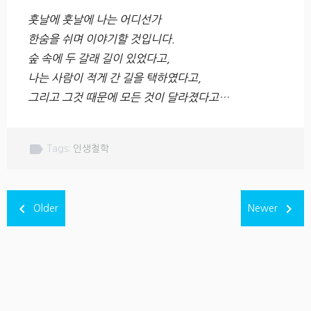
훗날에 훗날에 나는 어디선가
한숨을 쉬며 이야기할 것입니다.
숲 속에 두 갈래 길이 있었다고,
나는 사람이 적게 간 길을 택하였다고,
그리고 그것 때문에 모든 것이 달라졌다고…
label
Tags:
인생철학
navigate_before
navigate_next
Older
Newer