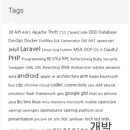
Tags
API
3d
Apache Thrift
DDD
Database
AWS
CSS
CleanCode
Git
DevOps
Docker
Dotfiles
ELK
Generator
JWT
Javascript
Laravel
Jekyll
MSA
OOP
Oauth2
Linux
Log
Lumen
OS X
PHP
RESTful
RPC
Programming
Refactoring
Ruby
Security
Web
Swagger
UML
URL Rewriting
Websocket
adobe
amazon
android
arm
architecture
amd
apple
ar
bada
bluetooth
codec
cdp
connectivity
bus
chrome
cloud
cpu
ddd
ebook
google
gtd
emulator
flash
framework
gms
intel
ios
iphone
lbs
linux
limo
opencore
java
mcu
memory
microsoft
mobile
opensource
openvg
opengl
opengles
platform
pnd
soc
presentation
se
sns
tech
ted
tedx
pvcore
symbian
개발