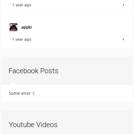
·
1 year ago
appkr
·
1 year ago
Facebook Posts
Some error :(
Youtube Videos