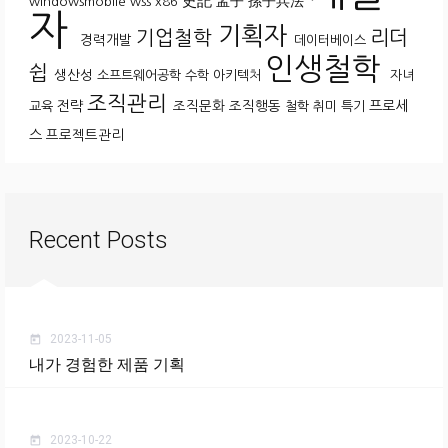
史記
孟子
孫子兵法
windowsmobile
wss
x86
자
기획자
기업철학
리더
경력개발
데이터베이스
인생철학
쉽
생산성
소프트웨어공학
수학
아키텍처
자녀
조직관리
전략
조직문화
조직행동
프로세
교육
철학
취미
특기
스
프로젝트관리
Recent Posts
2023-11-05
today
내가 경험한 제품 기획
2023-10-22
today