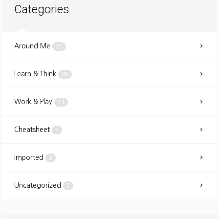
Categories
Around Me
25
Learn & Think
86
Work & Play
71
Cheatsheet
4
Imported
3
Uncategorized
2