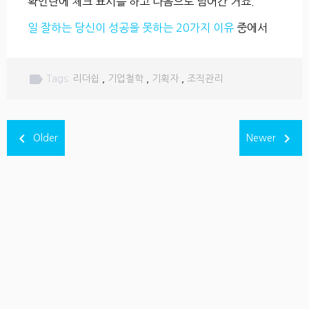
확인란에 체크 표시를 하고 다음으로 넘어간 거죠.
일 잘하는 당신이 성공을 못하는 20가지 이유
중에서
label
Tags:
리더쉽
,
기업철학
,
기획자
,
조직관리
navigate_before
navigate_next
Older
Newer