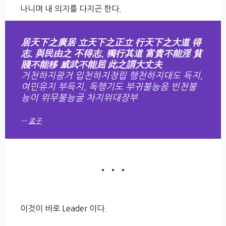
나니며 내 의지를 다지곤 한다.
居天下之廣居 立天下之正立 行天下之大道 得
志, 與民由之 不得志, 獨行其道 富貴不能淫 貧
賤不能移 威武不能屈 此之謂大丈夫
거천하지광거 입천하지정립 행천하지대도 득지,
여민유지 부득지, 독행기도 부귀불능음 빈천불
능이 위무불능굴 차지위대장부
孟子
• • •
이것이 바로 Leader 이다.