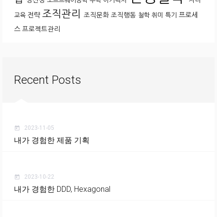
생산성
소프트웨어공학
수학
아키텍처
자녀
조직관리
전략
조직문화
조직행동
프로세
교육
철학
취미
특기
스
프로젝트관리
Recent Posts
2023-11-05
today
내가 경험한 제품 기획
2023-10-22
today
내가 경험한 DDD, Hexagonal