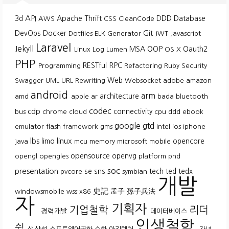
API
3d
Apache Thrift
DDD
Database
AWS
CSS
CleanCode
Git
DevOps
Docker
Dotfiles
ELK
Generator
JWT
Javascript
Laravel
Jekyll
MSA
OOP
Oauth2
Linux
Log
Lumen
OS X
PHP
RESTful
RPC
Programming
Refactoring
Ruby
Security
Web
Swagger
UML
URL Rewriting
Websocket
adobe
amazon
android
arm
architecture
amd
apple
ar
bada
bluetooth
codec
cdp
connectivity
bus
chrome
cloud
cpu
ddd
ebook
google
gtd
emulator
flash
framework
gms
intel
ios
iphone
lbs
linux
limo
opencore
java
mcu
memory
microsoft
mobile
opensource
openvg
opengl
opengles
platform
pnd
soc
presentation
se
sns
tech
ted
tedx
pvcore
symbian
개발
史記
孟子
孫子兵法
windowsmobile
wss
x86
자
기획자
기업철학
리더
경력개발
데이터베이스
인생철학
쉽