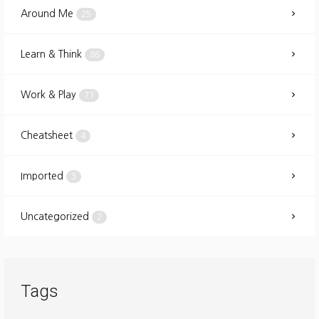
Around Me
25
Learn & Think
86
Work & Play
71
Cheatsheet
4
Imported
3
Uncategorized
2
Tags