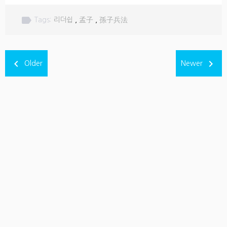
label
Tags:
리더쉽
,
孟子
,
孫子兵法
navigate_before
navigate_next
Older
Newer