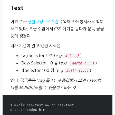
Test
이번 주는
생활코딩 작심5일
수업에 자원봉사자로 참여
하고 있다. 오늘 수업에서 CSS 얘기를 듣다가 문득 궁금
증이 생겼다.
내가 기존에 알고 있던 지식은
Tag Selector 1 점 (
e.g.
)
a {...}
Class Selector 10 점 (
e.g.
)
.darth {...}
Id Selector 100 점 (
e.g.
)
#sith {...}
였다. 궁금증은
‘Tag 를 11 개 중첩해서 쓰면 Class 하
나를 오버라이드할 수 있을까?’
라는 것.
$ 
mkdir 
css-test 
&&
cd 
$ 
touch 