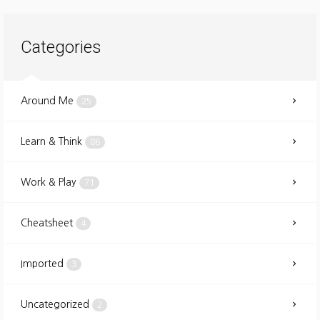
Categories
Around Me
25
Learn & Think
86
Work & Play
71
Cheatsheet
4
Imported
3
Uncategorized
2