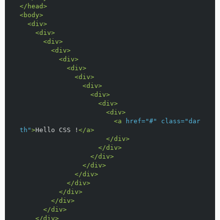
</head>
<body>
<div>
<div>
<div>
<div>
<div>
<div>
<div>
<div>
<div>
<div>
<div>
<a
href=
"#"
class=
"dar
th"
>
Hello CSS !
</a>
</div>
</div>
</div>
</div>
</div>
</div>
</div>
</div>
</div>
</div>