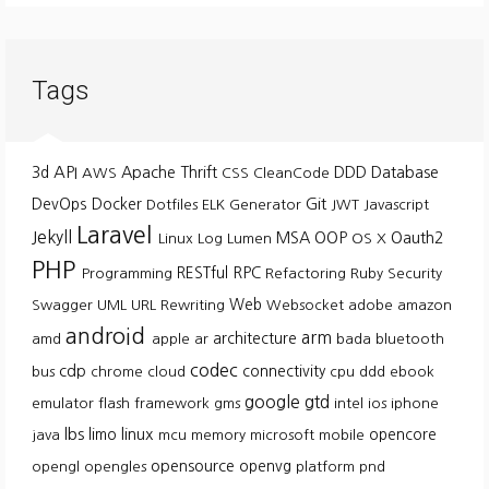
Tags
API
3d
Apache Thrift
DDD
Database
AWS
CSS
CleanCode
Git
DevOps
Docker
Dotfiles
ELK
Generator
JWT
Javascript
Laravel
Jekyll
MSA
OOP
Oauth2
Linux
Log
Lumen
OS X
PHP
RESTful
RPC
Programming
Refactoring
Ruby
Security
Web
Swagger
UML
URL Rewriting
Websocket
adobe
amazon
android
arm
architecture
amd
apple
ar
bada
bluetooth
codec
cdp
connectivity
bus
chrome
cloud
cpu
ddd
ebook
google
gtd
emulator
flash
framework
gms
intel
ios
iphone
lbs
linux
limo
opencore
java
mcu
memory
microsoft
mobile
opensource
openvg
opengl
opengles
platform
pnd