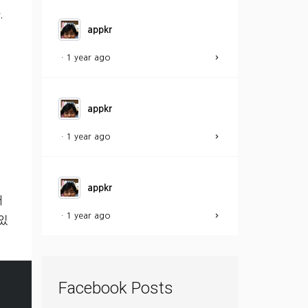
.
appkr
·
1 year ago
appkr
·
1 year ago
appkr
해
·
1 year ago
 있
Facebook Posts