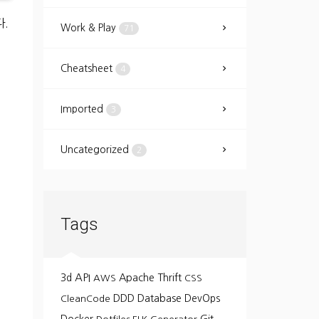
다.
Work & Play
71
Cheatsheet
4
Imported
3
Uncategorized
2
Tags
API
3d
Apache Thrift
AWS
CSS
DDD
Database
DevOps
CleanCode
Git