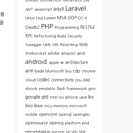
Docker
Dotfiles
ELK
Generator
Laravel
Jekyll
JWT
Javascript
애플
MSA
OOP
Linux
Log
Lumen
OS X
능을
PHP
Oauth2
RESTful
Programming
RPC
Refactoring
Ruby
Security
Web
Swagger
UML
URL Rewriting
Websocket
adobe
amazon
amd
android
architecture
apple
ar
arm
cdp
bada
bluetooth
bus
chrome
codec
connectivity
cloud
cpu
ddd
ebook
emulator
flash
framework
gms
google
gtd
lbs
intel
ios
iphone
java
linux
limo
mcu
memory
microsoft
opencore
mobile
opengl
opengles
opensource
openvg
platform
pnd
soc
presentation
se
sns
pvcore