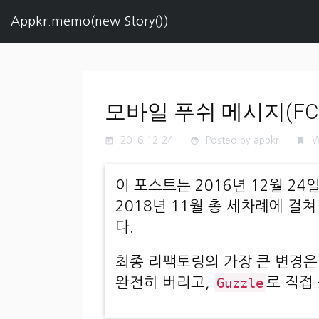
Appkr.memo(new Story())
모바일 푸쉬 메시지(FCM
2016-12-24
Posted by appkr
W
today
face
turned_in
이 포스트는 2016년 12월 24일 
2018년 11월 총 세차례에 걸
다.
최종 리팩토링의 가장 큰 변경
완전히 버리고,
Guzzle
로 직접