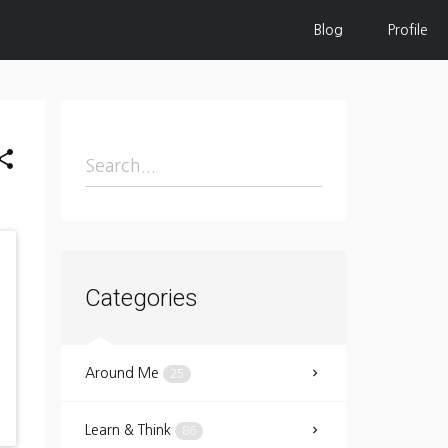
Blog
Profile
hare
Categories
Around Me
25
Learn & Think
86