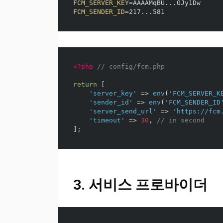
FCM_SERVER_KEY
=
FCM_SENDER_ID
=
<?php
// config/fcm.php
return
[
'server_key'
=>
env
(
'FCM_SERVER_K
'sender_id'
=>
env
(
'FCM_SENDER_ID
'server_send_url'
=>
'https://fcm
'timeout'
=>
30
,
// in second
];
3. 서비스 프로바이더