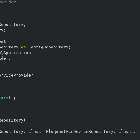
rovider
Repository
;
ry
;
ent
;
pository
as
ConfigRepository
;
n\Application
;
ider
;
erviceProvider
tory
();
Repository
()
Repository
::
class
,
EloquentFcmDeviceRepository
::
class
);