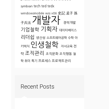
tech
ted
tedx
symbian
史記
孟子
孫
windowsmobile
wss
x86
개발자
子兵法
경력개발
기획자
기업철학
데이터베이스
리더쉽
생산성
소프트웨어공학
수학
아
인생철학
전
키텍처
자녀교육
조직관리
략
조직문화
조직행동
철
프로세스
프로젝트관리
학
취미
특기
Recent Posts