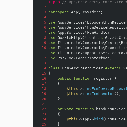
 1 
<?php
// app/Providers/FcmServiceP
2
3
namespace
App\Providers
;
4
5
use
App\Services\EloquentFcmDevice
6
use
App\Services\FcmDeviceReposito
7
use
App\Services\FcmHandler
;
8
use
GuzzleHttp\Client
as
GuzzleCli
9
use
Illuminate\Contracts\Config\Re
10
use
Illuminate\Contracts\Foundatio
11
use
Illuminate\Support\ServiceProv
12
use
Psr\Log\LoggerInterface
;
13
14
class
FcmServiceProvider
extends
S
15
{
16
public
function
register
()
17
{
18
$this
->
bindFcmDeviceReposi
19
$this
->
bindFcmHandler
();
20
}
21
22
private
function
bindFcmDevice
23
{
24
$this
->
app
->
bind
(
FcmDevice
25
}