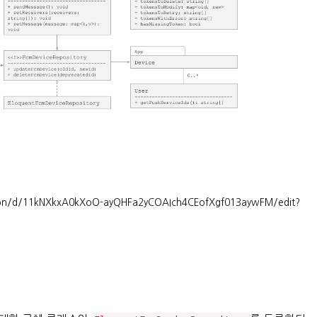
tion/d/11kNXkxA0kXoO-ayQHFa2yCOAIch4CEofXgf013aywFM/edit?