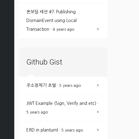
온보딩 세션 #7: Publishing
DomainEvent using Local
Transaction
·
6 years ago
Github Gist
주소정제기 초벌
·
5 years ago
JWT Example (Sign, Verify and etc)
·
5 years ago
ERD in plantuml
·
5 years ago