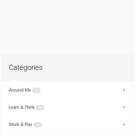
Categories
Around Me
25
Learn & Think
86
Work & Play
71