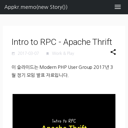
Appkr.memo(new Story())
Navig
Intro to RPC - Apache Thrift
share
2017-03-07
Work & Play
today
turned_in
이 슬라이드는 Modern PHP User Group 2017년 3
월 정기 모임 발표 자료입니다.