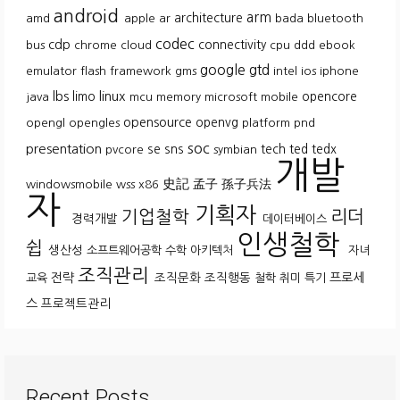
android
arm
architecture
amd
apple
ar
bada
bluetooth
codec
cdp
connectivity
bus
chrome
cloud
cpu
ddd
ebook
google
gtd
emulator
flash
framework
gms
intel
ios
iphone
lbs
linux
limo
opencore
java
mcu
memory
microsoft
mobile
opensource
openvg
opengl
opengles
platform
pnd
soc
presentation
se
sns
tech
ted
tedx
pvcore
symbian
개발
史記
孟子
孫子兵法
windowsmobile
wss
x86
자
기획자
기업철학
리더
경력개발
데이터베이스
인생철학
쉽
생산성
소프트웨어공학
수학
아키텍처
자녀
조직관리
전략
조직문화
조직행동
프로세
교육
철학
취미
특기
스
프로젝트관리
Recent Posts