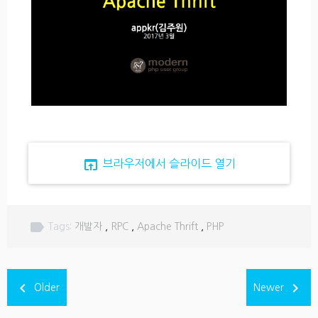
open_in_browser
브라우저에서 슬라이드 열기
label
Tags:
개발자
,
RPC
,
Apache Thrift
,
PHP
navigate_before
navigate_next
Older
Newer