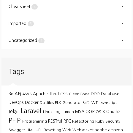
Cheatsheet
4
Imported
3
Uncategorized
2
Tags
API
3d
Apache Thrift
DDD
Database
AWS
CSS
CleanCode
Git
DevOps
Docker
Dotfiles
ELK
Generator
JWT
Javascript
Laravel
Jekyll
MSA
OOP
Oauth2
Linux
Log
Lumen
OS X
PHP
RESTful
RPC
Programming
Refactoring
Ruby
Security
Web
Swagger
UML
URL Rewriting
Websocket
adobe
amazon