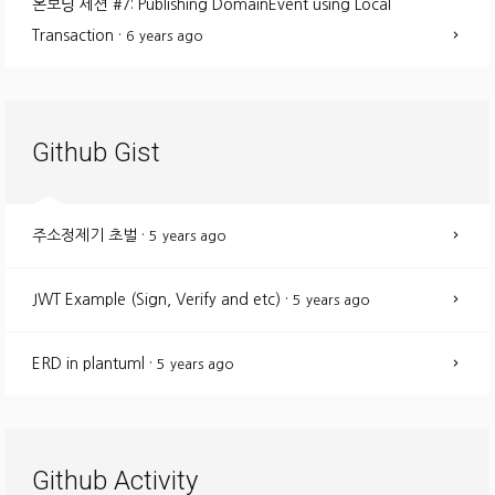
온보딩 세션 #7: Publishing DomainEvent using Local
Transaction
·
6 years ago
Github Gist
주소정제기 초벌
·
5 years ago
JWT Example (Sign, Verify and etc)
·
5 years ago
ERD in plantuml
·
5 years ago
Github Activity