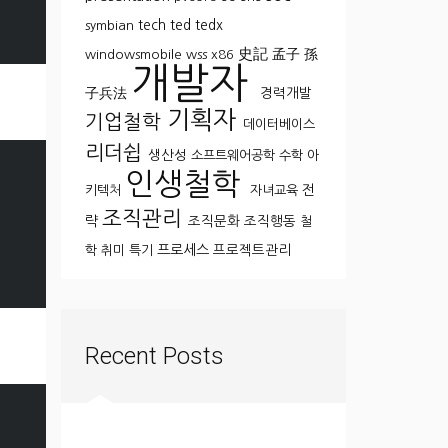
tech
ted
tedx
symbian
史記
孟子
孫
windowsmobile
wss
x86
개발자
子兵法
경력개발
기획자
기업철학
데이터베이스
리더쉽
생산성
소프트웨어공학
수학
아
인생철학
전
키텍처
자녀교육
조직관리
략
조직문화
조직행동
철
프로세스
프로젝트관리
학
취미
특기
Recent Posts