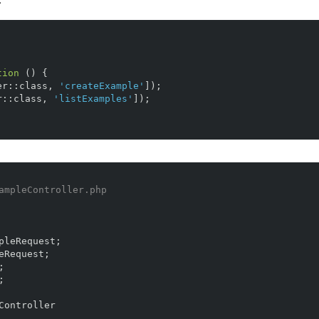
tion
()
{
er
::
class
,
'createExample'
]);
r
::
class
,
'listExamples'
]);
ampleController.php
pleRequest
;
eRequest
;
;
;
Controller