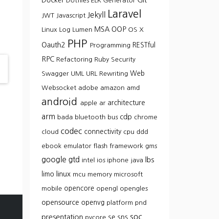
Docker
Dotfiles
ELK
Generator
Laravel
Jekyll
JWT
Javascript
MSA
OOP
Linux
Log
Lumen
OS X
PHP
Oauth2
RESTful
Programming
RPC
Refactoring
Ruby
Security
Web
Swagger
UML
URL Rewriting
Websocket
adobe
amazon
amd
android
architecture
apple
ar
arm
cdp
bada
bluetooth
bus
chrome
codec
connectivity
cloud
cpu
ddd
ebook
emulator
flash
framework
gms
google
gtd
lbs
intel
ios
iphone
java
linux
limo
mcu
memory
microsoft
opencore
mobile
opengl
opengles
opensource
openvg
platform
pnd
soc
presentation
se
sns
pvcore