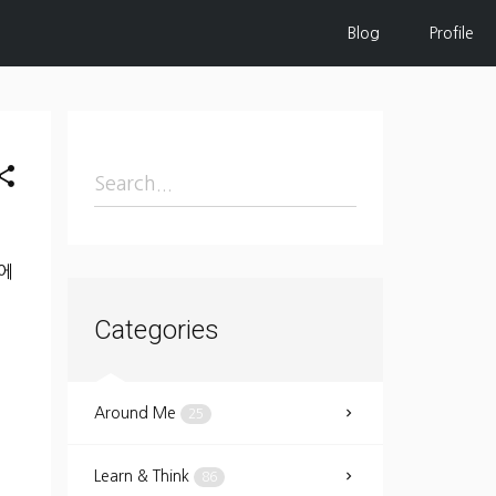
Blog
Profile
hare
에
Categories
Around Me
25
Learn & Think
86