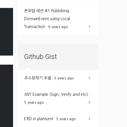
온보딩 세션 #7: Publishing
DomainEvent using Local
Transaction
·
6 years ago
Github Gist
주소정제기 초벌
·
5 years ago
JWT Example (Sign, Verify and etc)
·
5 years ago
ERD in plantuml
·
5 years ago