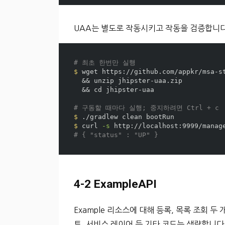
UAA는 별도로 작동시키고 작동을 검증합니다
# 최초 한번만 실행
$ 
wget https://github.com/appkr/msa-s
&&
 unzip jhipster-uaa.zip 

&&
cd 
jhipster-uaa

# 구동할 때마다 실행; 중지하려면 Ctrl + c
$ 
$ 
curl 
-s
# { "status" : "UP" }
4-2 ExampleAPI
Example 리소스에 대해 등록, 목록 조회 두
트, 서비스 레이어 등 기타 코드는 생략합니다