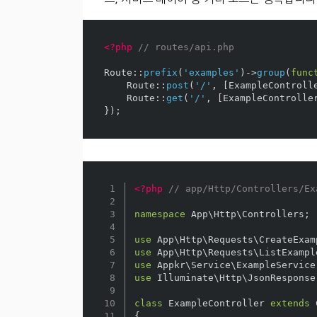
<?php
// routes/api.php
Route
::
prefix
(
'examples'
)
->
group
(
func
Route
::
post
(
'/'
,
[
ExampleControll
Route
::
get
(
'/'
,
[
ExampleControlle
});
1

<?php
// app/Http/Controllers/Ex
2

3

namespace
App\Http\Controllers
;
4

5

use
App\Http\Requests\CreateExam
6

use
App\Http\Requests\ListExampl
7

use
Appkr\Service\ExampleService
8

use
Illuminate\Http\JsonResponse
9

10

class
ExampleController
extends
11

{