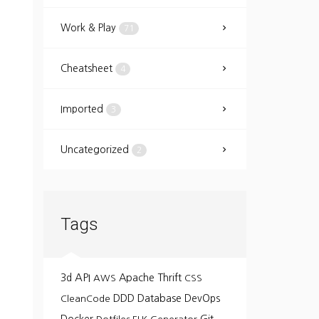
Work & Play
71
Cheatsheet
4
Imported
3
Uncategorized
2
Tags
API
3d
Apache Thrift
AWS
CSS
DDD
Database
DevOps
CleanCode
Git