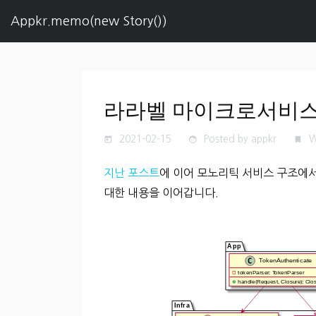
Appkr.memo(new Story())
라라벨 마이크로서비스
2021-02-15
Posted by appkr
W
today
face
turned_in
지난 포스트
에 이어 모노리틱 서비스 구조에
대한 내용을 이어갑니다.