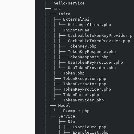
├── hello-service                    
├── src

│ ├── Infra                          
│ │ ├── ExternalApi

│ │ │ └── HelloApiClient.php         
│ │ ├── JhipsterUaa                  
│ │ │ ├── CacheableTokenKeyProvider.ph
│ │ │ ├── CacheableTokenProvider.php

│ │ │ ├── TokenKey.php

│ │ │ ├── TokenKeyResponse.php

│ │ │ ├── TokenResponse.php

│ │ │ ├── UaaTokenKeyProvider.php

│ │ │ └── UaaTokenProvider.php

│ │ ├── Token.php                    
│ │ ├── TokenException.php

│ │ ├── TokenExtractor.php           
│ │ ├── TokenKeyProvider.php         
│ │ ├── TokenParser.php              
│ │ └── TokenProvider.php            
│ ├── Model

│ │ └── Example.php                  
│ └── Service

│     ├── Dto

│     │ ├── ExampleDto.php

│     │ ├── ExampleList.php
