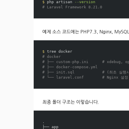
$ 
php artisan 
--version
# Laravel Framework 8.21.0
예제 소스 코드에는 PHP7.3, Nginx, MyS
$ 
# docker
# ├── custom-php.ini      # xdebug, 
# ├── docker-compose.yml
# ├── init.sql            # (최초
# └── laravel.conf        # Nginx 설정
최종 폴더 구조는 이렇습니다.
.
├── app                              