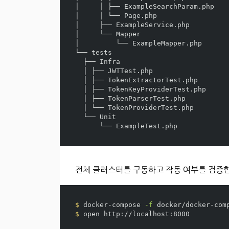
│     │ ├── ExampleSearchParam.php

│     │ └── Page.php

│     ├── ExampleService.php

│     └── Mapper

│         └── ExampleMapper.php

└── tests

  ├── Infra

  │ ├── JWTTest.php

  │ ├── TokenExtractorTest.php

  │ ├── TokenKeyProviderTest.php

  │ ├── TokenParserTest.php

  │ └── TokenProviderTest.php

  └── Unit

전체 클러스터를 구동하고 작동 여부를 검증
$ 
docker-compose 
-f
 docker/docker-com
$ 