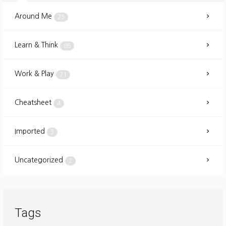
Around Me
25
Learn & Think
86
Work & Play
71
Cheatsheet
4
Imported
3
Uncategorized
2
Tags