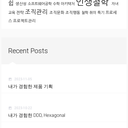
인생철학
쉽
생산성
소프트웨어공학
수학
아키텍처
자녀
조직관리
전략
조직문화
조직행동
프로세
교육
철학
취미
특기
스
프로젝트관리
Recent Posts
2023-11-05
today
내가 경험한 제품 기획
2023-10-22
today
내가 경험한 DDD, Hexagonal