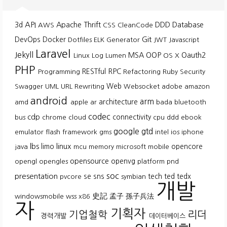
API
3d
Apache Thrift
DDD
Database
AWS
CSS
CleanCode
Git
DevOps
Docker
Dotfiles
ELK
Generator
JWT
Javascript
Laravel
Jekyll
MSA
OOP
Oauth2
Linux
Log
Lumen
OS X
PHP
RESTful
RPC
Programming
Refactoring
Ruby
Security
Web
Swagger
UML
URL Rewriting
Websocket
adobe
amazon
android
arm
architecture
amd
apple
ar
bada
bluetooth
codec
cdp
connectivity
bus
chrome
cloud
cpu
ddd
ebook
google
gtd
emulator
flash
framework
gms
intel
ios
iphone
lbs
linux
limo
opencore
java
mcu
memory
microsoft
mobile
opensource
openvg
opengl
opengles
platform
pnd
soc
presentation
se
sns
tech
ted
tedx
pvcore
symbian
개발
史記
孟子
孫子兵法
windowsmobile
wss
x86
자
기획자
기업철학
리더
경력개발
데이터베이스