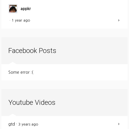
appkr
·
1 year ago
Facebook Posts
Some error :(
Youtube Videos
gtd
·
3 years ago