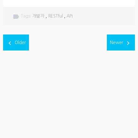
label
Tags:
개발자
,
RESTful
,
API
navigate_before
navigate_next
Older
Newer