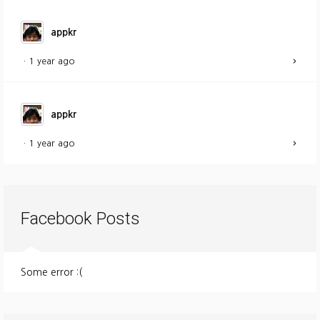
appkr
·
1 year ago
appkr
·
1 year ago
Facebook Posts
Some error :(