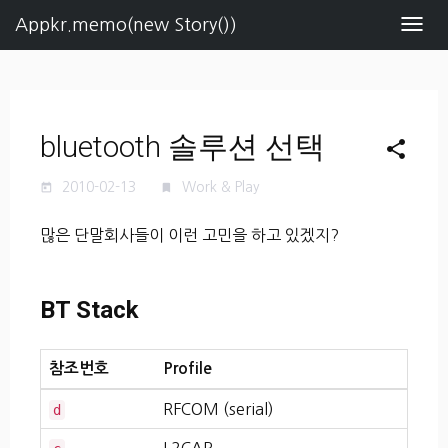
Appkr.memo(new Story())
Navig
bluetooth 솔루션 선택
share
2010-02-13
Work & Play
today
turned_in
많은 단말회사들이 이런 고민을 하고 있겠지?
BT Stack
참조번호
Profile
RFCOM (serial)
d
L2CAP