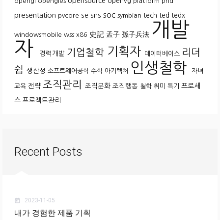
opensource
openvg
opengl
opengles
platform
pnd
soc
presentation
se
sns
tech
ted
tedx
pvcore
symbian
개발
史記
孟子
孫子兵法
windowsmobile
wss
x86
자
기획자
기업철학
리더
경력개발
데이터베이스
인생철학
쉽
생산성
소프트웨어공학
수학
아키텍처
자녀
조직관리
전략
조직문화
조직행동
프로세
교육
철학
취미
특기
스
프로젝트관리
Recent Posts
2023-11-05
today
내가 경험한 제품 기획