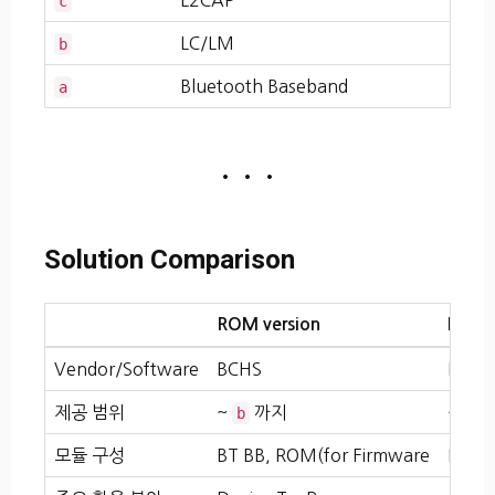
c
LC/LM
b
Bluetooth Baseband
a
• • •
Solution Comparison
ROM version
MM V
Vendor/Software
BCHS
Blue
제공 범위
~
까지
~
까
b
d
모듈 구성
BT BB, ROM(for Firmware
BT BB