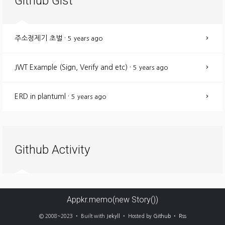
Github Gist
주소정제기 초벌
·
5 years ago
JWT Example (Sign, Verify and etc)
·
5 years ago
ERD in plantuml
·
5 years ago
Github Activity
Appkr.memo(new Story())
© 2008~2023 • Built with
Jekyll
• Hosted by
Github
•
Rss