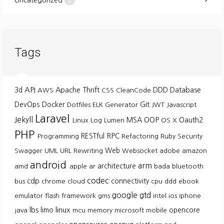
2
Tags
API
3d
Apache Thrift
DDD
Database
AWS
CSS
CleanCode
Git
DevOps
Docker
Dotfiles
ELK
Generator
JWT
Javascript
Laravel
Jekyll
MSA
OOP
Oauth2
Linux
Log
Lumen
OS X
PHP
RESTful
RPC
Programming
Refactoring
Ruby
Security
Web
Swagger
UML
URL Rewriting
Websocket
adobe
amazon
android
arm
architecture
amd
apple
ar
bada
bluetooth
codec
cdp
connectivity
bus
chrome
cloud
cpu
ddd
ebook
google
gtd
emulator
flash
framework
gms
intel
ios
iphone
lbs
linux
limo
opencore
java
mcu
memory
microsoft
mobile