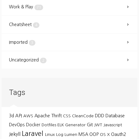
Work & Play
71
Cheatsheet
4
Imported
3
Uncategorized
2
Tags
API
3d
Apache Thrift
DDD
Database
AWS
CSS
CleanCode
Git
DevOps
Docker
Dotfiles
ELK
Generator
JWT
Javascript
Laravel
Jekyll
MSA
OOP
Oauth2
Linux
Log
Lumen
OS X