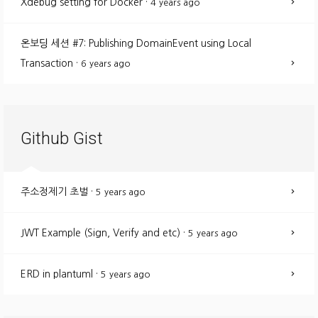
Xdebug setting for Docker
·
4 years ago
온보딩 세션 #7: Publishing DomainEvent using Local
Transaction
·
6 years ago
Github Gist
주소정제기 초벌
·
5 years ago
JWT Example (Sign, Verify and etc)
·
5 years ago
ERD in plantuml
·
5 years ago