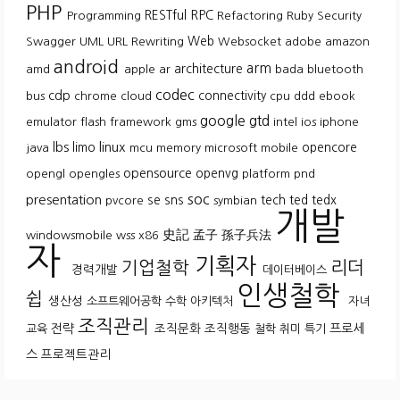
PHP
RESTful
RPC
Programming
Refactoring
Ruby
Security
Web
Swagger
UML
URL Rewriting
Websocket
adobe
amazon
android
arm
architecture
amd
apple
ar
bada
bluetooth
codec
cdp
connectivity
bus
chrome
cloud
cpu
ddd
ebook
google
gtd
emulator
flash
framework
gms
intel
ios
iphone
lbs
linux
limo
opencore
java
mcu
memory
microsoft
mobile
opensource
openvg
opengl
opengles
platform
pnd
soc
presentation
se
sns
tech
ted
tedx
pvcore
symbian
개발
史記
孟子
孫子兵法
windowsmobile
wss
x86
자
기획자
기업철학
리더
경력개발
데이터베이스
인생철학
쉽
생산성
소프트웨어공학
수학
아키텍처
자녀
조직관리
전략
조직문화
조직행동
프로세
교육
철학
취미
특기
스
프로젝트관리