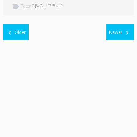
label
Tags:
개발자
,
프로세스
navigate_before
navigate_next
Older
Newer