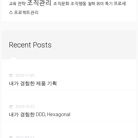
조직관리
전략
조직문화
조직행동
프로세
교육
철학
취미
특기
스
프로젝트관리
Recent Posts
2023-11-05
today
내가 경험한 제품 기획
2023-10-22
today
내가 경험한 DDD, Hexagonal
2021-02-17
today