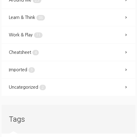
Around Me
25
Learn & Think
86
Work & Play
71
Cheatsheet
4
Imported
3
Uncategorized
2
Tags