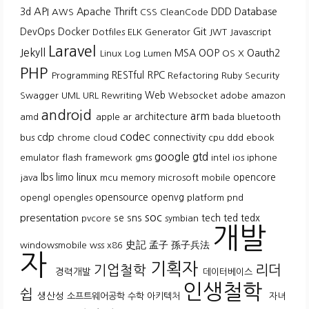
API
3d
Apache Thrift
DDD
Database
AWS
CSS
CleanCode
Git
DevOps
Docker
Dotfiles
ELK
Generator
JWT
Javascript
Laravel
Jekyll
MSA
OOP
Oauth2
Linux
Log
Lumen
OS X
PHP
RESTful
RPC
Programming
Refactoring
Ruby
Security
Web
Swagger
UML
URL Rewriting
Websocket
adobe
amazon
android
arm
architecture
amd
apple
ar
bada
bluetooth
codec
cdp
connectivity
bus
chrome
cloud
cpu
ddd
ebook
google
gtd
emulator
flash
framework
gms
intel
ios
iphone
lbs
linux
limo
opencore
java
mcu
memory
microsoft
mobile
opensource
openvg
opengl
opengles
platform
pnd
soc
presentation
se
sns
tech
ted
tedx
pvcore
symbian
개발
史記
孟子
孫子兵法
windowsmobile
wss
x86
자
기획자
기업철학
리더
경력개발
데이터베이스
인생철학
쉽
생산성
소프트웨어공학
수학
아키텍처
자녀