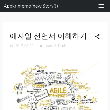
Appkr.memo(new Story())
Navig
애자일 선언서 이해하기
share
2017-08-20
Learn & Think
today
turned_in