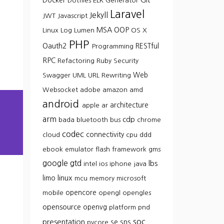
Docker
Dotfiles
ELK
Generator
Laravel
Jekyll
JWT
Javascript
MSA
OOP
Linux
Log
Lumen
OS X
PHP
Oauth2
RESTful
Programming
RPC
Refactoring
Ruby
Security
Web
Swagger
UML
URL Rewriting
Websocket
adobe
amazon
amd
android
architecture
apple
ar
arm
cdp
bada
bluetooth
bus
chrome
codec
connectivity
cloud
cpu
ddd
ebook
emulator
flash
framework
gms
google
gtd
lbs
intel
ios
iphone
java
linux
limo
mcu
memory
microsoft
opencore
mobile
opengl
opengles
opensource
openvg
platform
pnd
soc
presentation
se
sns
pvcore