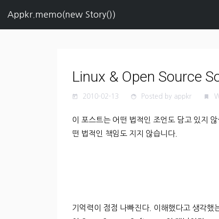
Appkr.memo(new Story())
Linux & Open Source S
2010-02-13
Posted by appkr
W
today
face
turned_in
이 포스트는 어떤 법적인 조언도 담고 있지 않
떤 법적인 책임도 지지 않습니다.
기억력이 점점 나빠진다. 이해했다고 생각했는