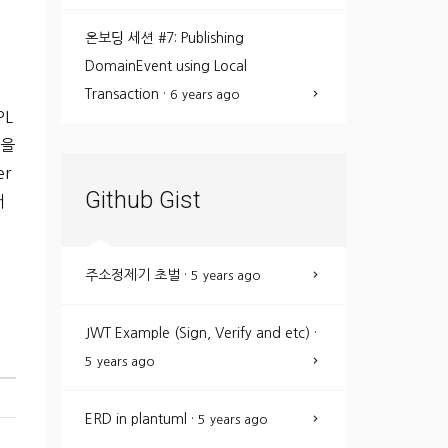
온보딩 세션 #7: Publishing
DomainEvent using Local
Transaction
·
6 years ago
PL
 을
er
Github Gist
서
주소정제기 초벌
·
5 years ago
JWT Example (Sign, Verify and etc)
·
5 years ago
ERD in plantuml
·
5 years ago