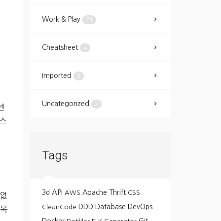
Work & Play
71
Cheatsheet
4
Imported
3
Uncategorized
2
센
소스
Tags
API
3d
Apache Thrift
AWS
CSS
 없
DDD
Database
DevOps
CleanCode
 목
Git