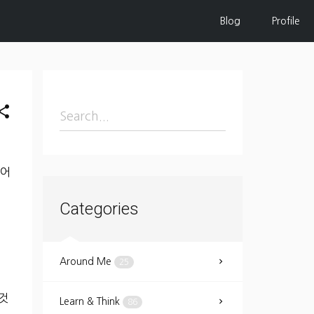
Blog
Profile
hare
 어
Categories
Around Me
25
것
Learn & Think
86