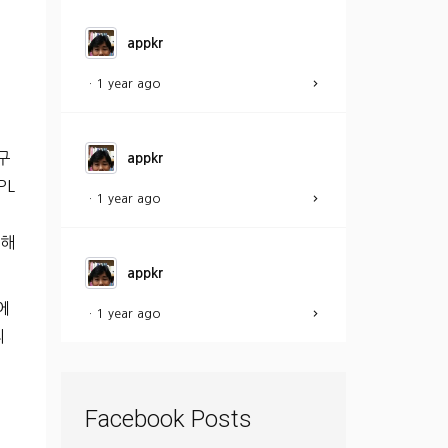
appkr
·
1 year ago
구
appkr
PL
·
1 year ago
 해
appkr
에
·
1 year ago
리
Facebook Posts