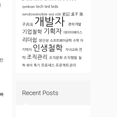
에
tech
ted
tedx
symbian
史記
孟子
孫
windowsmobile
wss
x86
개발자
子兵法
경력개발
기획자
기업철학
데이터베이스
리더쉽
생산성
소프트웨어공학
수학
아
인생철학
전
키텍처
자녀교육
조직관리
략
조직문화
조직행동
철
시킨
프로세스
프로젝트관리
학
취미
특기
Recent Posts
 빠